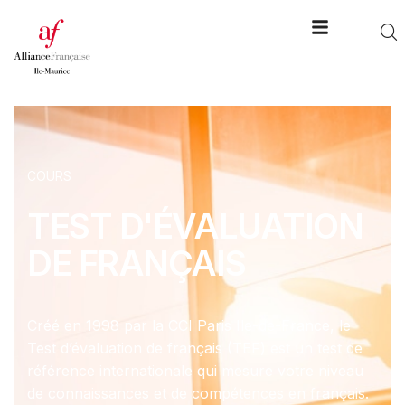
COURS
TEST D'ÉVALUATION
DE FRANÇAIS
Créé en 1998 par la CCI Paris Ile-de-France, le
Test d’évaluation de français (TEF) est un test de
référence internationale qui mesure votre niveau
de connaissances et de compétences en français.