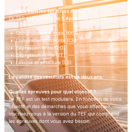
Quelles sont les épreuves du TEF ?
Le TEF se compose de
5 épreuves modulaire
:
Compréhension orale (CO)
Compréhension écrite (CE)
Expression orale (EO)
Expression écrite (EE)
Lexique et structure (LS)
La validité des résultats est de deux ans.
Quelles épreuves pour quel objectif ?
Le TEF est un test modulaire. En fonction de votre
objectif et des démarches que vous effectuez,
inscrivez-vous à la version du TEF qui comprend
les épreuves dont vous avez besoin.